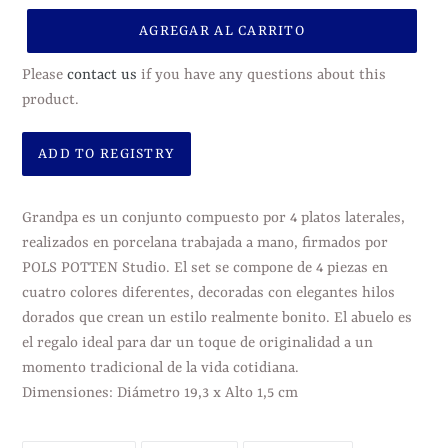
AGREGAR AL CARRITO
Please
contact us
if you have any questions about this
product.
Agregando
el
Grandpa es un conjunto compuesto por 4 platos laterales,
producto
realizados en porcelana trabajada a mano, firmados por
a
POLS POTTEN Studio. El set se compone de 4 piezas en
tu
cuatro colores diferentes, decoradas con elegantes hilos
carrito
dorados que crean un estilo realmente bonito. El abuelo es
de
el regalo ideal para dar un toque de originalidad a un
compra
momento tradicional de la vida cotidiana.
Dimensiones: Diámetro 19,3 x Alto 1,5 cm