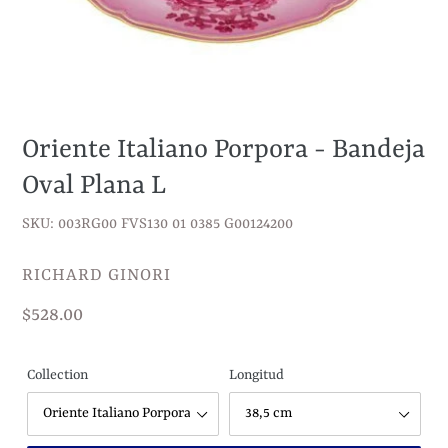
Oriente Italiano Porpora - Bandeja
Oval Plana L
SKU: 003RG00 FVS130 01 0385 G00124200
VENDEDOR
RICHARD GINORI
Precio
$528.00
habitual
Collection
Longitud