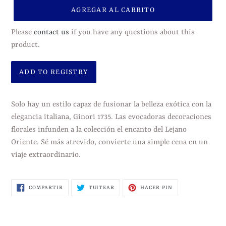
AGREGAR AL CARRITO
Please
contact us
if you have any questions about this
product.
Agregando
el
Solo hay un estilo capaz de fusionar la belleza exótica con la
producto
elegancia italiana, Ginori 1735. Las evocadoras decoraciones
a
florales infunden a la colección el encanto del Lejano
tu
Oriente. Sé más atrevido, convierte una simple cena en un
carrito
viaje extraordinario.
de
compra
COMPARTIR
TUITEAR
PINEAR
COMPARTIR
TUITEAR
HACER PIN
EN
EN
EN
FACEBOOK
TWITTER
PINTEREST