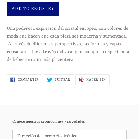
Agregando
el
Una poderosa expresión del cristal europeo, con colores de
producto
moda que hacen que cada pieza sea moderna y aumentada.
a
A través de diferentes perspectivas, las formas y capas
tu
refractan la luz a través del vaso y hacen que la experiencia
carrito
de beber sea aún más placentera.
de
compra
COMPARTIR
TUITEAR
PINEAR
COMPARTIR
TUITEAR
HACER PIN
EN
EN
EN
FACEBOOK
TWITTER
PINTEREST
Conoce nuestras promociones y novedades