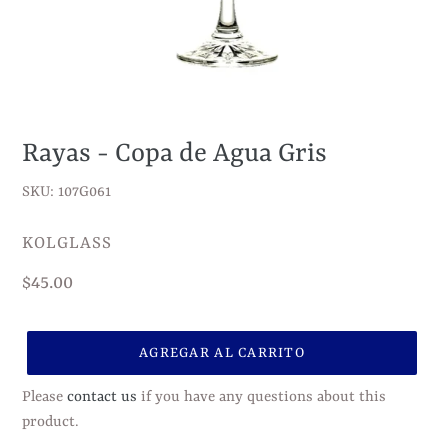
Rayas - Copa de Agua Gris
SKU: 107G061
VENDEDOR
KOLGLASS
Precio
$45.00
habitual
AGREGAR AL CARRITO
Please
contact us
if you have any questions about this
product.