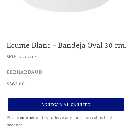
Ecume Blanc - Bandeja Oval 30 cm.
SKU: 0733-21119
VENDEDOR
BERNARDAUD
Precio
$362.00
habitual
AGREGAR AL CARRITO
Please
contact us
if you have any questions about this
product.