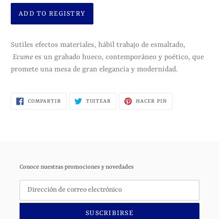
Agregando
el
Sutiles efectos materiales, hábil trabajo de esmaltado,
producto
Ecume
es un grabado hueco, contemporáneo y poético, que
a
promete una mesa de gran elegancia y modernidad.
tu
carrito
COMPARTIR
TUITEAR
PINEAR
COMPARTIR
TUITEAR
HACER PIN
de
EN
EN
EN
FACEBOOK
TWITTER
PINTEREST
compra
Conoce nuestras promociones y novedades
SUSCRIBIRSE