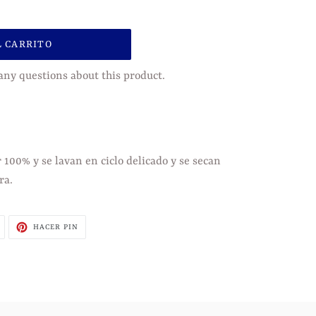
L CARRITO
any questions about this product.
 100% y se lavan en ciclo delicado y se secan
ra.
TUITEAR
PINEAR
HACER PIN
EN
EN
TWITTER
PINTEREST