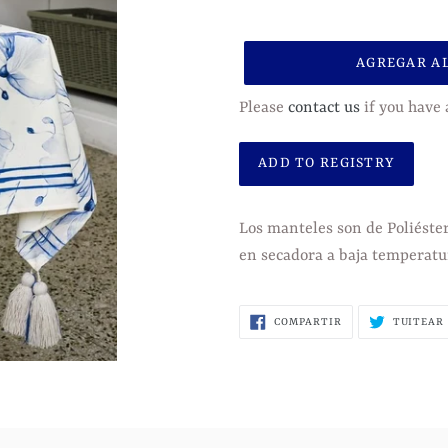
habitual
AGREGAR A
Please
contact us
if you have 
Agregando
el
Los manteles son de Poliéster
producto
en secadora a baja temperatu
a
tu
COMPARTIR
COMPARTIR
TUITEAR
carrito
EN
FACEBOOK
de
compra