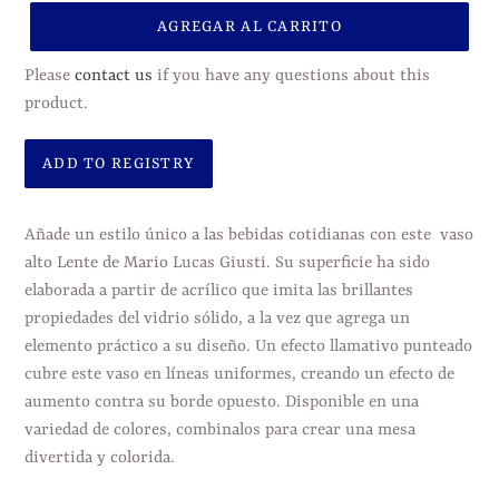
AGREGAR AL CARRITO
Please
contact us
if you have any questions about this
product.
Agregando
el
Añade un estilo único a las bebidas cotidianas con este vaso
producto
alto Lente de Mario Lucas Giusti. Su superficie ha sido
a
elaborada a partir de acrílico que imita las brillantes
tu
propiedades del vidrio sólido, a la vez que agrega un
carrito
elemento práctico a su diseño. Un efecto llamativo punteado
de
cubre este vaso en líneas uniformes, creando un efecto de
compra
aumento contra su borde opuesto. Disponible en una
variedad de colores, combinalos para crear una mesa
divertida y colorida.