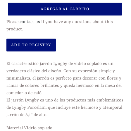
AGREGAR AL CARRITO
Please
contact us
if you have any questions about this
product.
Agregando
el
El característico jarrón Lyngby de vidrio soplado es un
producto
verdadero clásico del diseño. Con su expresión simple y
a
minimalista, el jarrón es perfecto para decorar con flores y
tu
ramas de colores brillantes y queda hermoso en la mesa del
carrito
comedor o de café.
de
El jarrón Lyngby es uno de los productos más emblemáticos
compra
de Lyngby Porcelain, que incluye este hermoso y atemporal
jarrón de 8,1" de alto.
Material Vidrio soplado