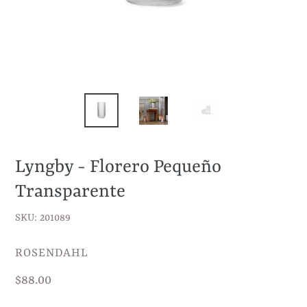
Lyngby - Florero Pequeño
Transparente
SKU: 201089
VENDEDOR
ROSENDAHL
Precio
$88.00
habitual