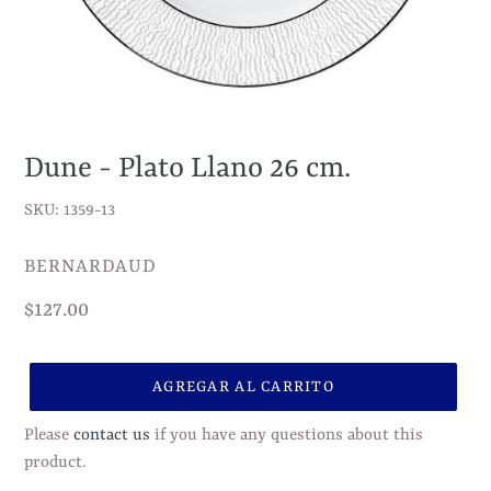
Dune - Plato Llano 26 cm.
SKU: 1359-13
VENDEDOR
BERNARDAUD
Precio
$127.00
habitual
AGREGAR AL CARRITO
Please
contact us
if you have any questions about this
product.