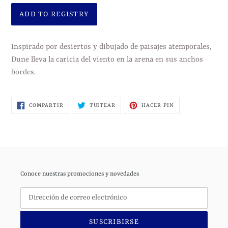
Agregando
el
Inspirado por desiertos y dibujado de paisajes atemporales,
producto
Dune lleva la caricia del viento en la arena en sus anchos
a
bordes.
tu
carrito
COMPARTIR
TUITEAR
PINEAR
COMPARTIR
TUITEAR
HACER PIN
de
EN
EN
EN
FACEBOOK
TWITTER
PINTEREST
compra
Conoce nuestras promociones y novedades
SUSCRIBIRSE