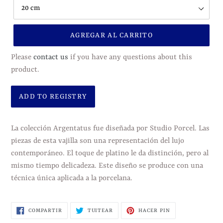
AGREGAR AL CARRITO
Please
contact us
if you have any questions about this
product.
Agregando
el
La colección Argentatus fue diseñada por Studio Porcel. Las
producto
piezas de esta vajilla son una representación del lujo
a
contemporáneo. El toque de platino le da distinción, pero al
tu
mismo tiempo delicadeza. Este diseño se produce con una
carrito
técnica única aplicada a la porcelana.
de
compra
COMPARTIR
TUITEAR
PINEAR
COMPARTIR
TUITEAR
HACER PIN
EN
EN
EN
FACEBOOK
TWITTER
PINTEREST