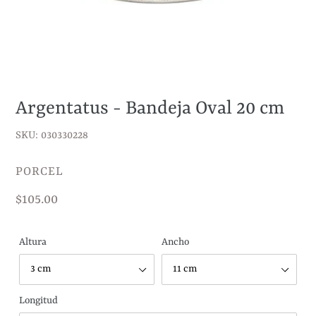
Argentatus - Bandeja Oval 20 cm
SKU: 030330228
VENDEDOR
PORCEL
Precio
$105.00
habitual
Altura
Ancho
Longitud