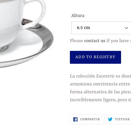
habitual
Altura
Please
contact us
if you have 
Agregando
el
La colección
Excentric
es dise
producto
armoniosa convivencia entre 
a
forma alternativa de las piez
tu
increíblemente ligero, pero si
carrito
de
COMPARTIR
COMPARTIR
TUITEAR
compra
EN
FACEBOOK