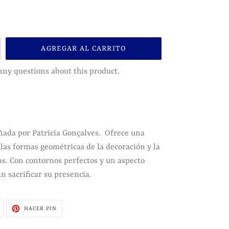
AGREGAR AL CARRITO
any questions about this product.
ñada por Patricia Gonçalves. Ofrece una
las formas geométricas de la decoración y la
as. Con contornos perfectos y un aspecto
n sacrificar su presencia.
TUITEAR
PINEAR
HACER PIN
EN
EN
TWITTER
PINTEREST