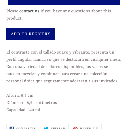
Please
contact us
if you have any questions about this
product.
Agregando
el
El contraste con el tallado suave y vibrante, presenta un
producto
perfil angular llamativo que se destacará en cualquier mesa.
a
Con una variedad de colores disponibles, los vasos se
tu
pueden mezclar y combinar para crear una colección
carrito
personal única que seguramente adorarán a sus invitados.
de
compra
Altura: 9,5 cm
Diámetro: 8,5 centímetros
Capacidad: 320 ml
COMPARTIR
TUITEAR
PINEAR
COMPARTIR
TUITEAR
HACER PIN