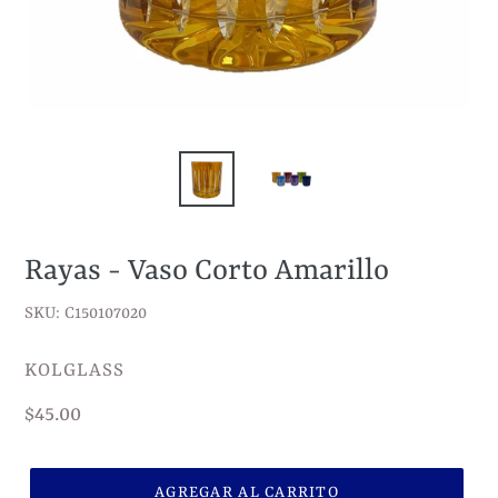
Rayas - Vaso Corto Amarillo
SKU: C150107020
VENDEDOR
KOLGLASS
Precio
$45.00
habitual
AGREGAR AL CARRITO