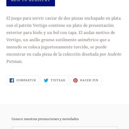
Agregando
el
El juego para servir caviar de dos piezas enchapado en plata
producto
con el patrón Vertigo contiene un plato de presentación
a
exterior para hielo y un bol con tapa.
El audaz motivo de
tu
Vertigo, un anillo grueso sutilmente asimétrico que a
carrito
menudo se coloca juguetonamente torcido, se puede
de
encontrar en cada pieza de la colección diseñada por Andrée
compra
Putman.
COMPARTIR
TUITEAR
PINEAR
COMPARTIR
TUITEAR
HACER PIN
EN
EN
EN
FACEBOOK
TWITTER
PINTEREST
Conoce nuestras promociones y novedades