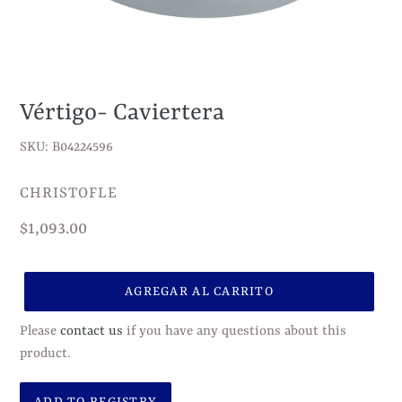
Vértigo- Caviertera
SKU: B04224596
VENDEDOR
CHRISTOFLE
Precio
$1,093.00
habitual
AGREGAR AL CARRITO
Please
contact us
if you have any questions about this
product.