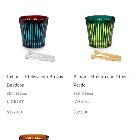
habitual
habitual
Prism
Prism
-
-
Hielera
Hielera
con
con
Pinzas
Pinzas
Burdeos
Verde
Prism - Hielera con Pinzas
Prism - Hielera con Pinzas
Burdeos
Verde
SKU: PS7088
SKU: PS6088
VENDEDOR
VENDEDOR
L'OBJET
L'OBJET
Precio
$322.00
Precio
$322.00
habitual
habitual
Prism
Prism
-
-