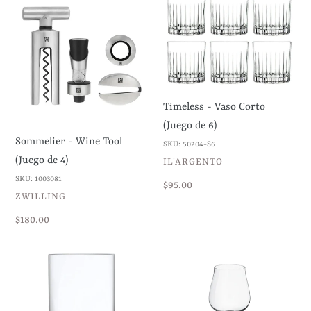
-
-
Wine
Vaso
Tool
Corto
(Juego
(Juego
de
de
Timeless - Vaso Corto
4)
6)
(Juego de 6)
Sommelier - Wine Tool
SKU: 50204-S6
(Juego de 4)
VENDEDOR
IL'ARGENTO
SKU: 1003081
Precio
$95.00
VENDEDOR
ZWILLING
habitual
Precio
$180.00
habitual
Modo
Sky
-
-
Copa
Copa