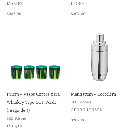
VENDEDOR
VENDEDOR
L'OBJET
L'OBJET
Precio
$207.00
Precio
$207.00
habitual
habitual
Prism
Manhattan
-
-
Vasos
Coctelera
Cortos
para
Whiskey
Tipo
DOF
Prism - Vasos Cortos para
Manhattan - Coctelera
Verde
Whiskey Tipo DOF Verde
SKU: 3586091
(Juego
VENDEDOR
GEORG JENSEN
(Juego de 4)
de
SKU: PS6010
Precio
$207.00
4)
VENDEDOR
L'OBJET
habitual