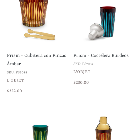
Cubitera
Coctelera
con
Burdeos
Pinzas
Ámbar
Prism - Cubitera con Pinzas
Prism - Coctelera Burdeos
Ámbar
SKU: PS7087
VENDEDOR
L'OBJET
SKU: PS2088
VENDEDOR
L'OBJET
Precio
$230.00
habitual
Precio
$322.00
habitual
Prism
Prism
-
-
Coctelera
Coctelera
Verde
Ámbar