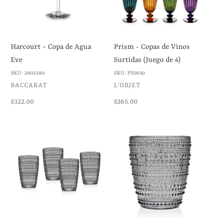
n
Eve
Surtidas
:
(Juego
de
Harcourt - Copa de Agua
Prism - Copas de Vinos
4)
Eve
Surtidas (Juego de 4)
SKU: 2802580
SKU: PS0030
VENDEDOR
VENDEDOR
BACCARAT
L'OBJET
Precio
$322.00
Precio
$265.00
habitual
habitual
Lumina
Lumina
-
-
Vaso
Vasos
Highball
Double
(Juego
Old
de
Fashioned
4)
(Juego