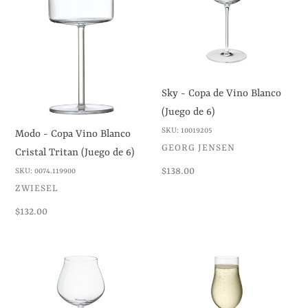
Vino
de
Blanco
Vino
Cristal
Blanco
Tritan
(Juego
(Juego
de
Sky - Copa de Vino Blanco
de
6)
(Juego de 6)
6)
SKU: 10019205
Modo - Copa Vino Blanco
VENDEDOR
GEORG JENSEN
Cristal Tritan (Juego de 6)
Precio
$138.00
SKU: 0074.119900
VENDEDOR
habitual
ZWIESEL
Precio
$132.00
habitual
Sky
Sky
-
-
Copa
Copas