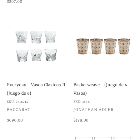
Precio
$207.00
habitual
Everyday
Basketweave
-
-
Vasos
(Juego
Clasicos
de
II
4
(Juego
Vasos)
de
6)
Everyday - Vasos Clasicos II
Basketweave - (Juego de 4
(Juego de 6)
Vasos)
SKU: 2816214
SKU: 34531
VENDEDOR
VENDEDOR
BACCARAT
JONATHAN ADLER
Precio
$690.00
Precio
$178.00
habitual
habitual
Sommelier
Timeless