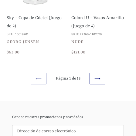
de
de
2)
4)
Sky - Copa de Cóctel (Juego
Colord U - Vasos Amarillo
de 2)
(Juego de 4)
SKU: 10019701
SKU: 22360-1107070
VENDEDOR
VENDEDOR
GEORG JENSEN
NUDE
Precio
$63.00
Precio
$121.00
habitual
habitual
Página 1 de 13
PAGINA
SIGUIENTE
ANTERIOR
PÁGINA
Conoce nuestras promociones y novedades