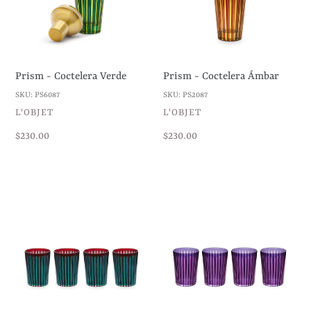
Prism - Coctelera Verde
Prism - Coctelera Ámbar
SKU: PS6087
SKU: PS2087
VENDEDOR
VENDEDOR
L'OBJET
L'OBJET
Precio
$230.00
Precio
$230.00
habitual
habitual
Prism
Prism
-
-
Vasos
Vasos
Altos
Altos
Burdeos
Púrpura
(Juego
(Juego
de
de
4)
4)