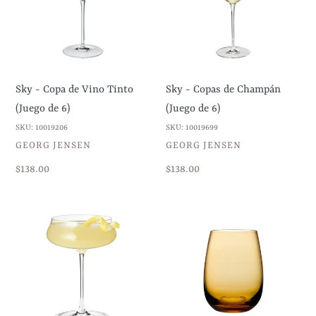
de
de
Vino
Champán
Tinto
(Juego
(Juego
de
de
6)
Sky - Copa de Vino Tinto
Sky - Copas de Champán
6)
(Juego de 6)
(Juego de 6)
SKU: 10019206
SKU: 10019699
VENDEDOR
VENDEDOR
GEORG JENSEN
GEORG JENSEN
Precio
$138.00
Precio
$138.00
habitual
habitual
Sky
Colord
-
U
Copa
-
de
Vasos
Cóctel
Amarillo
(Juego
(Juego