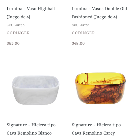
de
Lumina - Vaso Highball
Lumina - Vasos Double Old
4)
(Juego de 4)
Fashioned (Juego de 4)
SKU: 48256
SKU: 48254
VENDEDOR
VENDEDOR
GODINGER
GODINGER
Precio
$65.00
Precio
$48.00
habitual
habitual
Signature
Signature
-
-
Hielera
Hielera
tipo
tipo
Cava
Cava
Remolino
Remolino
Blanco
Carey
Signature - Hielera tipo
Signature - Hielera tipo
Cava Remolino Blanco
Cava Remolino Carey