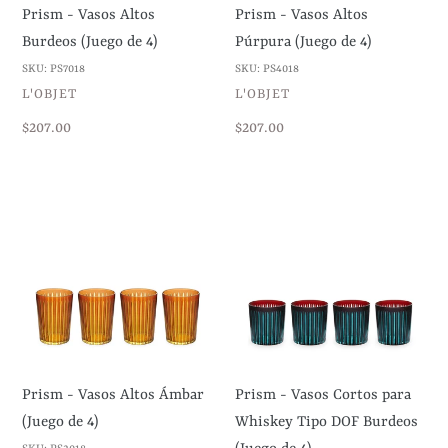
Prism - Vasos Altos
Prism - Vasos Altos
Burdeos (Juego de 4)
Púrpura (Juego de 4)
SKU: PS7018
SKU: PS4018
VENDEDOR
VENDEDOR
L'OBJET
L'OBJET
Precio
$207.00
Precio
$207.00
habitual
habitual
Prism
Prism
-
-
Vasos
Vasos
Altos
Cortos
Ámbar
para
(Juego
Whiskey
de
Tipo
4)
DOF
Prism - Vasos Altos Ámbar
Prism - Vasos Cortos para
Burdeos
(Juego de 4)
Whiskey Tipo DOF Burdeos
(Juego