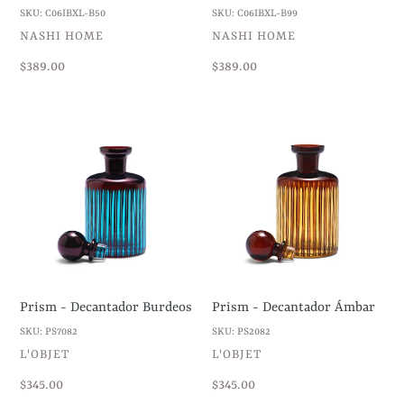
SKU: C06IBXL-B50
SKU: C06IBXL-B99
VENDEDOR
VENDEDOR
NASHI HOME
NASHI HOME
Precio
$389.00
Precio
$389.00
habitual
habitual
Prism
Prism
-
-
Decantador
Decantador
Burdeos
Ámbar
Prism - Decantador Burdeos
Prism - Decantador Ámbar
SKU: PS7082
SKU: PS2082
VENDEDOR
VENDEDOR
L'OBJET
L'OBJET
Precio
$345.00
Precio
$345.00