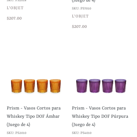
(Juego de 4)
SKU: PS2018
de
VENDEDOR
L'OBJET
SKU: PS7010
4)
VENDEDOR
L'OBJET
Precio
$207.00
habitual
Precio
$207.00
habitual
Prism
Prism
-
-
Vasos
Vasos
Cortos
Cortos
para
para
Whiskey
Whiskey
Tipo
Tipo
DOF
DOF
Prism - Vasos Cortos para
Prism - Vasos Cortos para
Ámbar
Púrpura
Whiskey Tipo DOF Ámbar
Whiskey Tipo DOF Púrpura
(Juego
(Juego
(Juego de 4)
(Juego de 4)
de
de
SKU: PS2010
SKU: PS4010
4)
4)