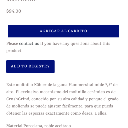
Precio
$94.00
habitual
AGREGAR AL CARRITO
Please
contact us
if you have any questions about this
product.
Agregando
el
Este molinillo Kähler de la gama Hammershøi mide 7,3" de
producto
alto. El exclusivo mecanismo del molinillo cerámico es de
a
CrushGrind, conocido por su alta calidad y porque el grado
tu
de molienda se puede ajustar fácilmente, para que pueda
carrito
obtener las especias exactamente como desea. a ellos.
de
compra
Material Porcelana, roble aceitado