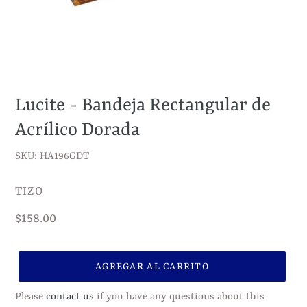
Lucite - Bandeja Rectangular de
Acrílico Dorada
SKU: HA196GDT
VENDEDOR
TIZO
Precio
$158.00
habitual
AGREGAR AL CARRITO
Please
contact us
if you have any questions about this