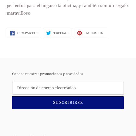
perfectos para el hogar o la oficina, y también son un regalo
maravilloso.
COMPARTIR
TUITEAR
PINEAR
COMPARTIR
TUITEAR
HACER PIN
EN
EN
EN
FACEBOOK
TWITTER
PINTEREST
Conoce nuestras promociones y novedades
SUSCRIBIRSE