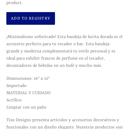
product.
Agregando
el
¡Minimalismo sofisticado! Esta bandeja de lucita dorada es el
producto
accesorio perfecto para tu tocador o bar. Esta bandeja
a
grande y moderna complementará tu estilo personal y es
tu
ideal para exhibir frascos de perfume en el tocador,
carrito
decantadores de bebidas en un bufé y mucho más.
de
compra
Dimensiones: 16" x 12"
Importado
MATERIAL Y CUIDADO
Acrílico
Limpiar con un paño
Tizo Designs presenta artículos y accesorios decorativos y
funcionales con un diseño elegante. Nuestros productos son