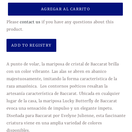
AGREGAR AL CARRITO
Please
contact us
if you have any questions about this
product.
Agregando
el
A punto de volar, la mariposa de cristal de Baccarat brilla
producto
con un color vibrante. Las alas se abren en abanico
a
majestuosamente, imitando la forma característica de la
tu
raza amazónica.
Los contornos poéticos resaltan la
carrito
artesanía característica de Baccarat. Ubicada en cualquier
de
lugar de la casa, la mariposa Lucky Butterfly de Baccarat
compra
evoca una sensación de impulso y un elegante ímpetu.
Diseñada para Baccarat por Evelyne Julienne, esta fascinante
criatura viene en una amplia variedad de colores
disponibles.