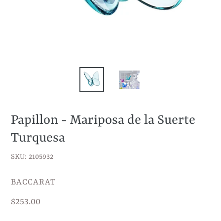
Papillon - Mariposa de la Suerte
Turquesa
SKU: 2105932
VENDEDOR
BACCARAT
Precio
$253.00
habitual