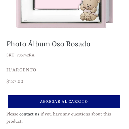
Photo Álbum Oso Rosado
SKU: 735742RA
VENDEDOR
IL'ARGENTO
Precio
$127.00
habitual
AGREGAR AL CARRITO
Please
contact us
if you have any questions about this
product.