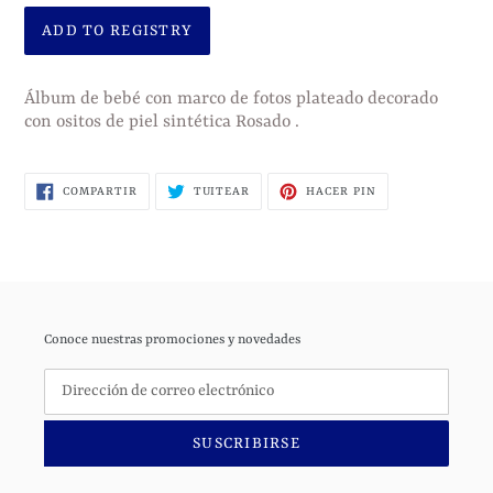
Agregando
el
Álbum de bebé con marco de fotos plateado decorado
con ositos de piel sintética Rosado .
producto
a
tu
COMPARTIR
TUITEAR
PINEAR
COMPARTIR
TUITEAR
HACER PIN
EN
EN
EN
carrito
FACEBOOK
TWITTER
PINTEREST
de
compra
Conoce nuestras promociones y novedades
SUSCRIBIRSE