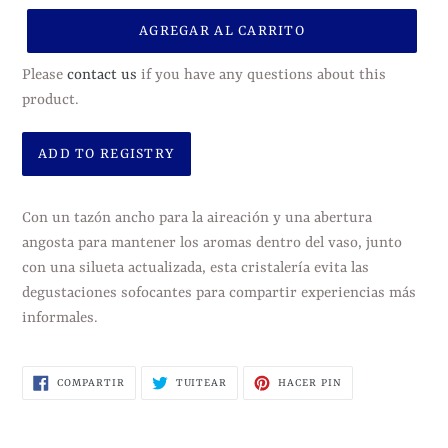
AGREGAR AL CARRITO
Please
contact us
if you have any questions about this
product.
Agregando
el
Con un tazón ancho para la aireación y una abertura
producto
angosta para mantener los aromas dentro del vaso, junto
a
con una silueta actualizada, esta cristalería evita las
tu
degustaciones sofocantes para compartir experiencias más
carrito
informales.
de
compra
COMPARTIR
TUITEAR
PINEAR
COMPARTIR
TUITEAR
HACER PIN
EN
EN
EN
FACEBOOK
TWITTER
PINTEREST