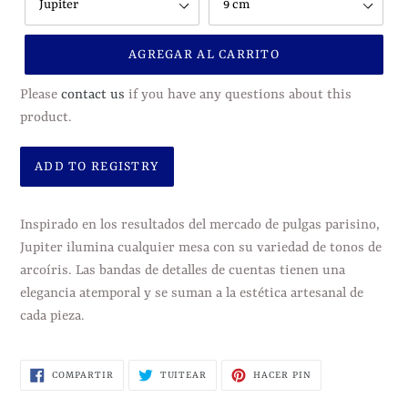
AGREGAR AL CARRITO
Please
contact us
if you have any questions about this
product.
Agregando
el
Inspirado en los resultados del mercado de pulgas parisino,
producto
Jupiter ilumina cualquier mesa con su variedad de tonos de
a
arcoíris.
Las bandas de detalles de cuentas tienen una
tu
elegancia atemporal y se suman a la estética artesanal de
carrito
cada pieza.
de
compra
COMPARTIR
TUITEAR
PINEAR
COMPARTIR
TUITEAR
HACER PIN
EN
EN
EN
FACEBOOK
TWITTER
PINTEREST