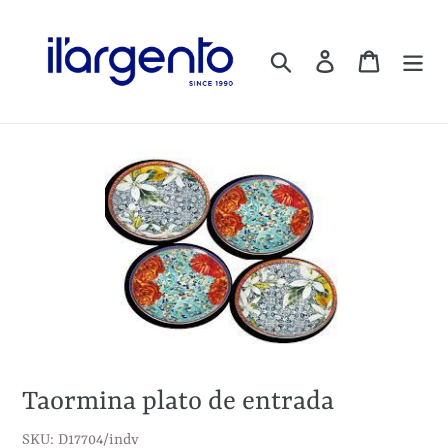
Ir
directamente
Buscar
Ingresar
Carrito
al
contenido
Taormina plato de entrada
SKU: D17704/indv