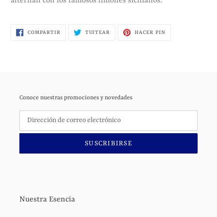
alternan con los famosos limones sicilianos.
de
compra
COMPARTIR
TUITEAR
PINEAR
COMPARTIR
TUITEAR
HACER PIN
EN
EN
EN
FACEBOOK
TWITTER
PINTEREST
Conoce nuestras promociones y novedades
SUSCRIBIRSE
Nuestra Esencia