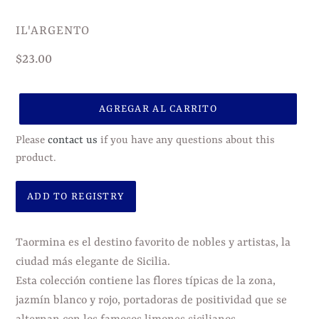
VENDEDOR
IL'ARGENTO
Precio
$23.00
habitual
AGREGAR AL CARRITO
Please
contact us
if you have any questions about this
product.
Agregando
el
Taormina es el destino favorito de nobles y artistas, la
producto
ciudad más elegante de Sicilia.
a
Esta colección contiene las flores típicas de la zona,
tu
jazmín blanco y rojo, portadoras de positividad que se
carrito