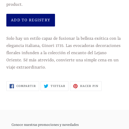
product.
Agregando
el
Solo hay un estilo capaz de fusionar la belleza exótica con la
producto
elegancia italiana, Ginori 1735. Las evocadoras decoraciones
a
florales infunden a la colección el encanto del Lejano
tu
Oriente. Sé más atrevido, convierte una simple cena en un
carrito
viaje extraordinario.
de
compra
COMPARTIR
TUITEAR
PINEAR
COMPARTIR
TUITEAR
HACER PIN
EN
EN
EN
FACEBOOK
TWITTER
PINTEREST
Conoce nuestras promociones y novedades