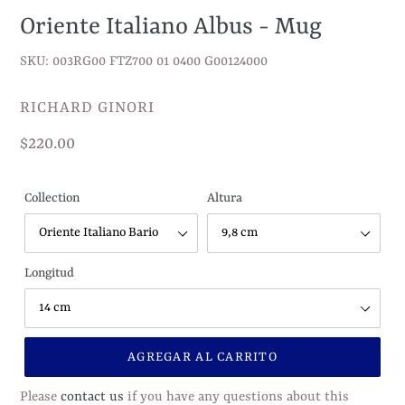
Oriente Italiano Albus - Mug
SKU: 003RG00 FTZ700 01 0400 G00124000
VENDEDOR
RICHARD GINORI
Precio
$220.00
habitual
Collection
Altura
Longitud
AGREGAR AL CARRITO
Please
contact us
if you have any questions about this