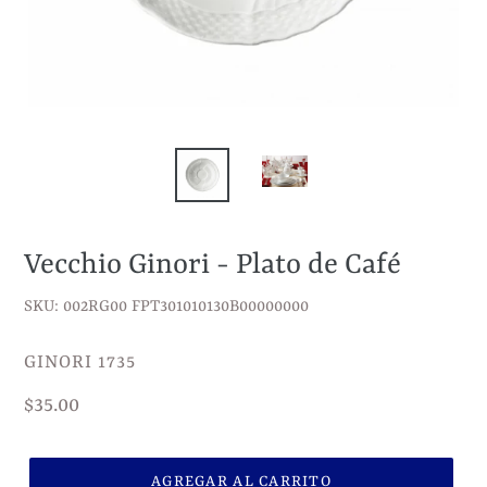
Vecchio Ginori - Plato de Café
SKU: 002RG00 FPT301010130B00000000
VENDEDOR
GINORI 1735
Precio
$35.00
habitual
AGREGAR AL CARRITO