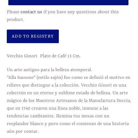
Please
contact us
if you have any questions about this
product.
Agregando
el
Vecchio Ginori Plato de Café 13 Cm.
producto
a
Un arte antiguo para la belleza atemporal.
tu
"Alla Sassone" (estilo sajón) fue como se definió el motivo en
carrito
relieve que distingue a la colección. Vecchio Ginori es una
de
colección en un eterno y sublime estado de belleza. Un arte
compra
mágico de los Maestros Artesanos de la Manufactura Doccia,
que en 1740 crearon una línea noble, inmune a las
tendencias cambiantes. Ilumina tus mesas con un
resplandor blanco y puro como el comienzo de una historia
aún por contar.